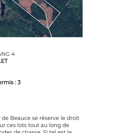
ANG 4
LET
rmis : 3
de Beauce se réserve le droit
ur ces lots tout au long de
odes de chasse. Si tel est le