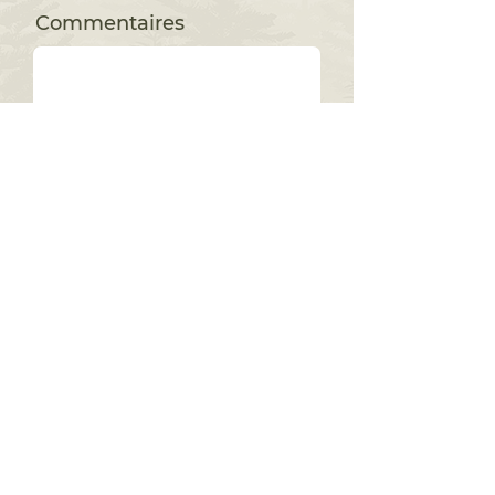
Commentaires
*Champs obligatoires. Seules les
personnes retenues seront contactées.
Ce site est protégé par reCAPTCHA et la
Politique de confidentialité
et les
Conditions d'utilisation
de Google
s'appliquent.
ENVOYER