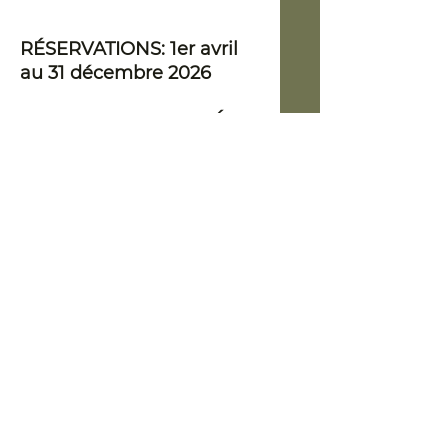
RÉSERVATIONS: 1er avril
au 31 décembre 2026
TERMES ET MODALITÉS
DE RÉSERVATION
CONDITIONS,
RÈGLEMENTS ET
RESPONSABILITÉS
Siège social