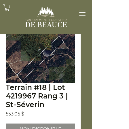
Terrain #18 | Lot
4219967 Rang 3 |
St-Séverin
Prix
553,05 $